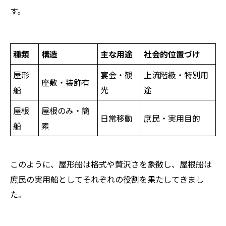
す。
種類
構造
主な用途
社会的位置づけ
屋形
宴会・観
上流階級・特別用
座敷・装飾有
船
光
途
屋根
屋根のみ・簡
日常移動
庶民・実用目的
船
素
このように、屋形船は格式や贅沢さを象徴し、屋根船は
庶民の実用船としてそれぞれの役割を果たしてきまし
た。