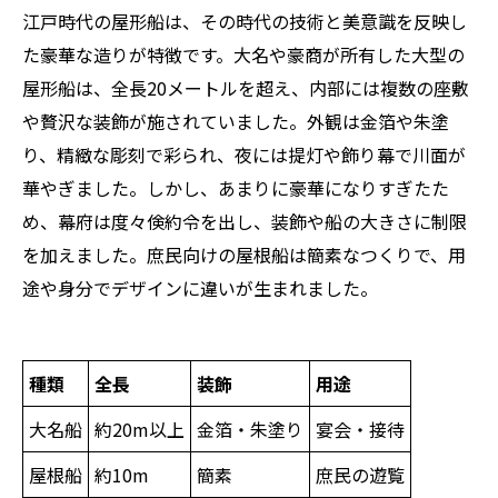
江戸時代の屋形船は、その時代の技術と美意識を反映し
た豪華な造りが特徴です。大名や豪商が所有した大型の
屋形船は、全長20メートルを超え、内部には複数の座敷
や贅沢な装飾が施されていました。外観は金箔や朱塗
り、精緻な彫刻で彩られ、夜には提灯や飾り幕で川面が
華やぎました。しかし、あまりに豪華になりすぎたた
め、幕府は度々倹約令を出し、装飾や船の大きさに制限
を加えました。庶民向けの屋根船は簡素なつくりで、用
途や身分でデザインに違いが生まれました。
種類
全長
装飾
用途
大名船
約20m以上
金箔・朱塗り
宴会・接待
屋根船
約10m
簡素
庶民の遊覧