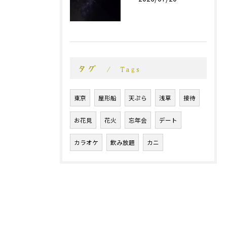
タグ
Tags
東京
屋形船
天ぷら
浅草
接待
お花見
花火
忘年会
デート
カラオケ
飲み放題
カニ