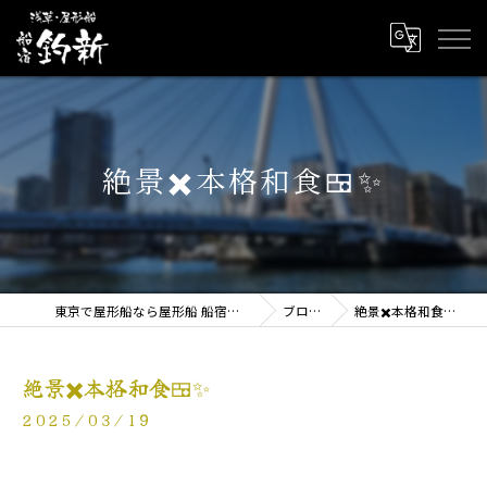
絶景✖️本格和食🍱✨
東京で屋形船なら屋形船 船宿釣新
ブログ
絶景✖️本格和食🍱✨
絶景✖️本格和食🍱✨
2025/03/19