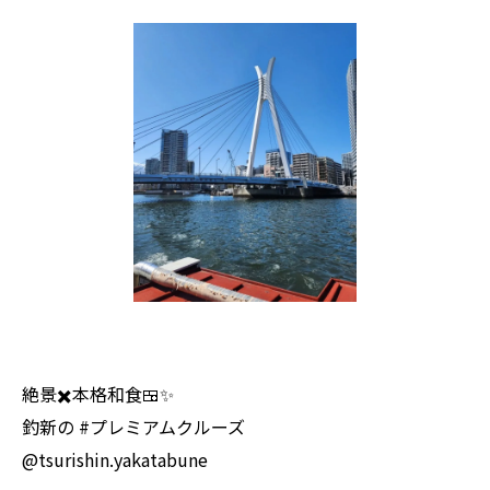
絶景✖️本格和食🍱✨
釣新の #プレミアムクルーズ
@tsurishin.yakatabune