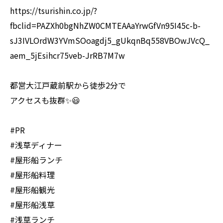
https://tsurishin.co.jp/?
fbclid=PAZXh0bgNhZW0CMTEAAaYrwGfVn95I45c-b-
sJ3IVLOrdW3YVmSOoagdj5_gUkqnBq558VBOwJVcQ_
aem_5jEsihcr75veb-JrRB7M7w
都営大江戸蔵前駅から徒歩2分で
アクセスも抜群✨😃
#PR
#浅草ディナー
#屋形船ランチ
#屋形船料理
#屋形船観光
#屋形船浅草
#浅草ランチ